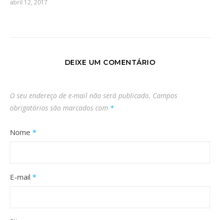
abril 12, 2017
DEIXE UM COMENTÁRIO
O seu endereço de e-mail não será publicado.
Campos
obrigatórios são marcados com
*
Nome
*
E-mail
*