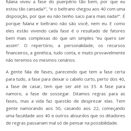
fulana viveu a fase do puerpério tão bem, por que eu
estou tão cansada?”, “e o beltrano chegou aos 40 com uma
disposição, por que eu não tenho saco para mais nada?”. É
porque fulana e beltrano não são você, nem eu. E como
eles estão vivendo cada fase é o resultado de fatores
bem mais complexas do que um simples “eu quero ser
assim”. O repertório, a personalidade, os recursos
financeiros, a genética, tudo conta, e muito provavelmente
não teremos os mesmos cenários.
A gente fala de fases, parecendo que tem a fase certa
para tudo, a fase para deixar o cabelo curto, perto dos 40,
a fase de casar, tem que ser até os 35. A fase para
namoro, a fase de sossegar. Ditamos regras para as
fases, mas a vida faz questão de desprezar elas. Tem
gente namorando aos 50, casando aos 22, começando
uma faculdade aos 40 e outros absurdos que os ditadores
de regras passariam mal só de pensar na possibilidade.