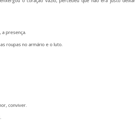
 enxergou o coração vazio, percebeu que não era justo deixar
, a presença.
as roupas no armário e o luto.
or, conviver.
.