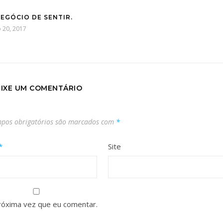
NEGÓCIO DE SENTIR.
o 20, 2017
EIXE UM COMENTÁRIO
pos obrigatórios são marcados com
*
*
Site
róxima vez que eu comentar.