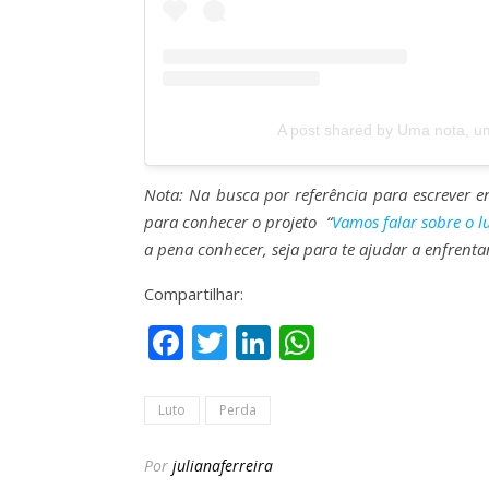
A post shared by Uma nota, u
Nota: Na busca por referência para escrever e
para conhecer o projeto “
Vamos falar sobre o l
a pena conhecer, seja para te ajudar a enfrent
Compartilhar:
Facebook
Twitter
LinkedIn
WhatsApp
Luto
Perda
Por
julianaferreira