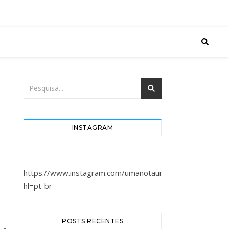
m parar aqui.
INSTAGRAM
https://www.instagram.com/umanotaumahistoria/?
hl=pt-br
POSTS RECENTES