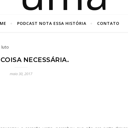
ME
PODCAST NOTA ESSA HISTÓRIA
CONTATO
 COISA NECESSÁRIA.
to extrapola os centímetros de uma nota, vira uma história e ve
maio 30, 2017