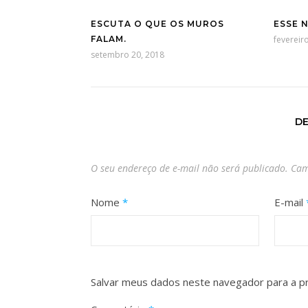
ESCUTA O QUE OS MUROS
ESSE 
FALAM.
fevereir
setembro 20, 2018
D
O seu endereço de e-mail não será publicado.
Cam
Nome
*
E-mail
Salvar meus dados neste navegador para a p