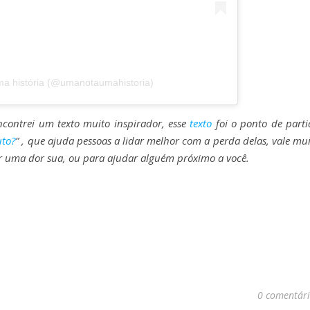
ma história (@umanotaumahistoria)
ncontrei um texto muito inspirador, esse
texto
foi o ponto de part
uto?
” , que ajuda pessoas a lidar melhor com a perda delas, vale mu
ar uma dor sua, ou para ajudar alguém próximo a você.
0 comentár