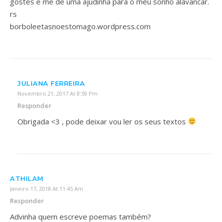
gostes e me dê uma ajudinha para o meu sonho alavancar.
rs
borboleetasnoestomago.wordpress.com
JULIANA FERREIRA
Novembro 21, 2017 At 8:59 Pm
Responder
Obrigada <3 , pode deixar vou ler os seus textos
ATHILAM
Janeiro 17, 2018 At 11:45 Am
Responder
Advinha quem escreve poemas também?