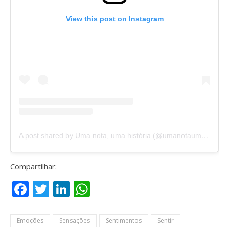
View this post on Instagram
A post shared by Uma nota, uma história (@umanotaumahistoria)
Compartilhar:
Facebook
Twitter
LinkedIn
WhatsApp
Emoções
Sensações
Sentimentos
Sentir