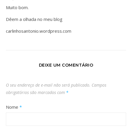
Muito bom.
Dêem a olhada no meu blog
carlinhosantonio.wordpress.com
DEIXE UM COMENTÁRIO
O seu endereço de e-mail não será publicado.
Campos
obrigatórios são marcados com
*
Nome
*