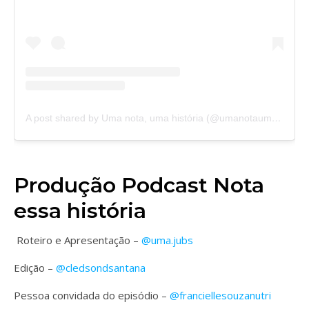
A post shared by Uma nota, uma história (@umanotaumahistoria)
Produção Podcast Nota
essa história
Roteiro e Apresentação –
@uma.jubs
Edição –
@cledsondsantana
Pessoa convidada do episódio –
@franciellesouzanutri